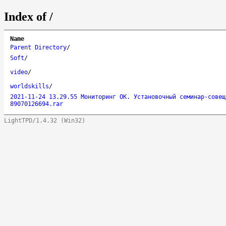
Index of /
Name
Parent Directory
/
Soft
/
video
/
worldskills
/
2021-11-24 13.29.55 Мониторинг ОК. Установочный семинар-совещ
89070126694.rar
LightTPD/1.4.32 (Win32)